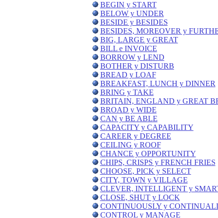
BEGIN y START
BELOW y UNDER
BESIDE y BESIDES
BESIDES, MOREOVER y FURT
BIG, LARGE y GREAT
BILL e INVOICE
BORROW y LEND
BOTHER y DISTURB
BREAD y LOAF
BREAKFAST, LUNCH y DINNER
BRING y TAKE
BRITAIN, ENGLAND y GREAT B
BROAD y WIDE
CAN y BE ABLE
CAPACITY y CAPABILITY
CAREER y DEGREE
CEILING y ROOF
CHANCE y OPPORTUNITY
CHIPS, CRISPS y FRENCH FRIES
CHOOSE, PICK y SELECT
CITY, TOWN y VILLAGE
CLEVER, INTELLIGENT y SMAR
CLOSE, SHUT y LOCK
CONTINUOUSLY y CONTINUAL
CONTROL y MANAGE