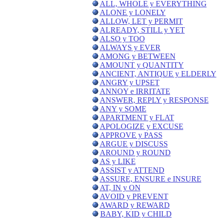
ALL, WHOLE y EVERYTHING
ALONE y LONELY
ALLOW, LET y PERMIT
ALREADY, STILL y YET
ALSO y TOO
ALWAYS y EVER
AMONG y BETWEEN
AMOUNT y QUANTITY
ANCIENT, ANTIQUE y ELDERLY
ANGRY y UPSET
ANNOY e IRRITATE
ANSWER, REPLY y RESPONSE
ANY y SOME
APARTMENT y FLAT
APOLOGIZE y EXCUSE
APPROVE y PASS
ARGUE y DISCUSS
AROUND y ROUND
AS y LIKE
ASSIST y ATTEND
ASSURE, ENSURE e INSURE
AT, IN y ON
AVOID y PREVENT
AWARD y REWARD
BABY, KID y CHILD