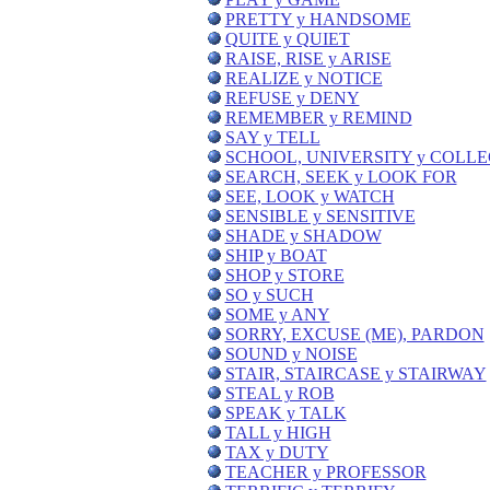
PRETTY y HANDSOME
QUITE y QUIET
RAISE, RISE y ARISE
REALIZE y NOTICE
REFUSE y DENY
REMEMBER y REMIND
SAY y TELL
SCHOOL, UNIVERSITY y COLL
SEARCH, SEEK y LOOK FOR
SEE, LOOK y WATCH
SENSIBLE y SENSITIVE
SHADE y SHADOW
SHIP y BOAT
SHOP y STORE
SO y SUCH
SOME y ANY
SORRY, EXCUSE (ME), PARDON
SOUND y NOISE
STAIR, STAIRCASE y STAIRWAY
STEAL y ROB
SPEAK y TALK
TALL y HIGH
TAX y DUTY
TEACHER y PROFESSOR