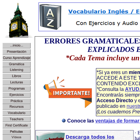
ERRORES GRAMATICALES
EXPLICADOS 
*Cada Tema incluye u
*Si ya eres un
mie
ACCEDE A ESTE 
CONTENIDO EXC
*
Consulta la
AYUD
Encontrarás siempre
Acceso Directo
y 
publicado en
nuest
(Los cuadernos Pr
Conoce las
ventajas de forma
· 
ha