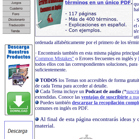
qu
ha
· 
el
té
ut
ordenada alfabéticamente por el primero de los térmi
· Encontrarás también en esta misma página principa
Common Mistakes"
o Errores frecuentes en inglés y
todos ellos con las correspondientes soluciones, para
suficientemente.
TODOS
los Temas son accesibles de forma gratuit
de cada Tema para acceder al detalle.
Cada Tema incluye un
Podcast de audio
(*
suscri
extendidas. Conoce las
ventajas de suscribirte
a nu
Puedes también
descargar la recopilación compl
comunes en inglés en PDF.
Al final de esta página encontrarás ideas y 
material.