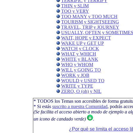
TERRIFIC y TERRIFY
THIN y SLIM
TOO y VERY
TOO MANY y TOO MUCH
TOURISM y SIGHTSEEING
TRAVEL, TRIP y JOURNEY
USUALLY, OFTEN y SOMETIME
WAIT, HOPE y EXPECT
WAKE UP y GET UP
WATCH y CLOCK
WHAT y WHICH
WHITE y BLANK
WHO y WHOM
WILL y GOING TO
WORK y JOB
WOULD y USED TO
WRITE y TYPE
ZERO, O (oh) y NIL
* TODOS los Temas son accesibles de forma gratuit
* Si estás
suscrito a nuestra Comunidad
, podrás acce
(Se facilita el acceso abierto a modo de ejemplo a a
un icono de candado verde)
.
¿Por qué se limita el acceso l