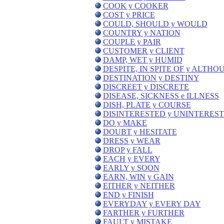
COOK y COOKER
COST y PRICE
COULD, SHOULD y WOULD
COUNTRY y NATION
COUPLE y PAIR
CUSTOMER y CLIENT
DAMP, WET y HUMID
DESPITE, IN SPITE OF y ALTHO
DESTINATION y DESTINY
DISCREET y DISCRETE
DISEASE, SICKNESS e ILLNESS
DISH, PLATE y COURSE
DISINTERESTED y UNINTERES
DO y MAKE
DOUBT y HESITATE
DRESS y WEAR
DROP y FALL
EACH y EVERY
EARLY y SOON
EARN, WIN y GAIN
EITHER y NEITHER
END y FINISH
EVERYDAY y EVERY DAY
FARTHER y FURTHER
FAULT y MISTAKE