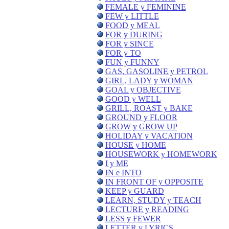
FEMALE y FEMININE
FEW y LITTLE
FOOD y MEAL
FOR y DURING
FOR y SINCE
FOR y TO
FUN y FUNNY
GAS, GASOLINE y PETROL
GIRL, LADY y WOMAN
GOAL y OBJECTIVE
GOOD y WELL
GRILL, ROAST y BAKE
GROUND y FLOOR
GROW y GROW UP
HOLIDAY y VACATION
HOUSE y HOME
HOUSEWORK y HOMEWORK
I y ME
IN e INTO
IN FRONT OF y OPPOSITE
KEEP y GUARD
LEARN, STUDY y TEACH
LECTURE y READING
LESS y FEWER
LETTER y LYRICS