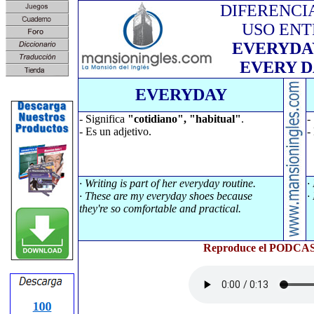
DIFERENCI
USO ENT
EVERYDA
EVERY D
EVERYDAY
- Significa
"cotidiano", "habitual"
.
-
- Es un adjetivo.
-
· Writing is part of her everyday routine.
·
· These are my everyday shoes because
·
they're so comfortable and practical.
Reproduce el PODCAST