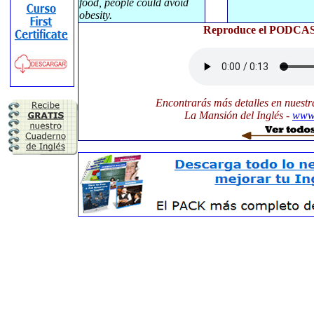
food, people could avoid
obesity.
Reproduce el PODCAST
Encontrarás más detalles en nuestr
La Mansión del Inglés -
www.