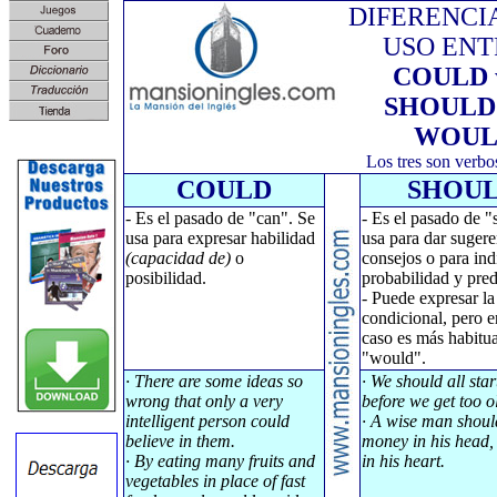
DIFERENCI
USO ENT
COULD
SHOULD
WOUL
Los tres son verb
COULD
SHOU
- Es el pasado de "can". Se
- Es el pasado de "
usa para expresar habilidad
usa para dar sugere
(capacidad de)
o
consejos o para ind
posibilidad.
probabilidad y pred
- Puede expresar l
condicional, pero 
caso es más habitu
"would".
· There are some ideas so
· We should all start
wrong that only a very
before we get too o
intelligent person could
· A wise man shoul
believe in them.
money in his head,
· By eating many fruits and
in his heart.
vegetables in place of fast