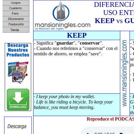
DIFERENCI
USO ENT
KEEP
vs
G
KEEP
- Significa "
guardar
", "
conservar
".
- 
- Cuando nos referimos a "conservar" con el
"
sentido de ahorro, se emplea "save".
- 
se
p
· 
· 
· I keep your photo in my wallet.
·
· Life is like riding a bicycle. To keep your
G
balance, you must keep moving.
· 
th
Reproduce el PODCAST