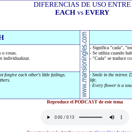
DIFERENCIAS DE USO ENTRE
EACH
vs
E
VERY
H
- Significa "cada", "to
 o cosas.
- Se utiliza cuando h
 individualizar.
- "Cada" se traduce c
 forgive each other's little failings.
· Smile in the mirror. 
thers.
life.
· Every flower is a sou
Reproduce el PODCAST de este tema