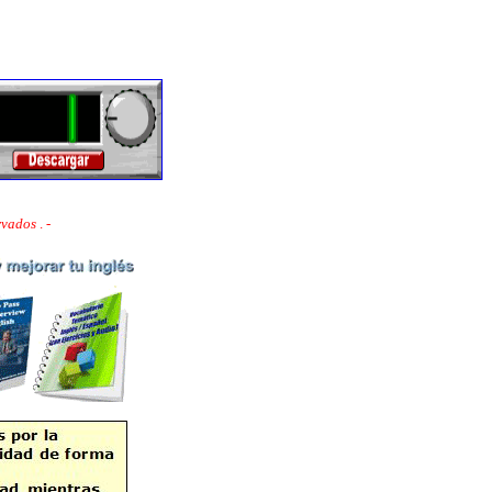
ervados
. -