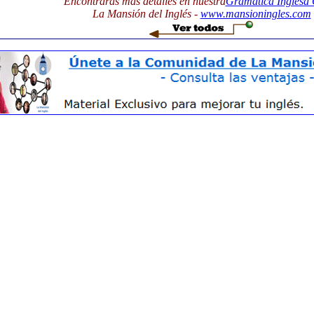
Encontrarás más detalles en nuestra
Gramática Inglesa 
La Mansión del Inglés -
www.mansioningles.com