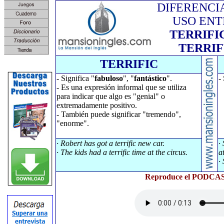
DIFERENCI
USO ENT
TERRIFI
TERRI
TERRIFIC
- Significa "
fabuloso
", "
fantástico
".
-
- Es una expresión informal que se utiliza
para indicar que algo es "genial" o
extremadamente positivo.
- También puede significar "tremendo",
"enorme".
· Robert has got a terrific new car.
·
· The kids had a terrific time at the circus.
a
·
Reproduce el PODCAST