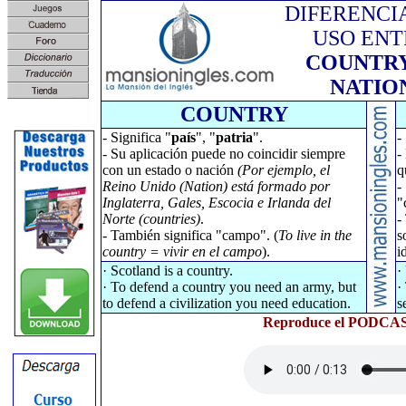
DIFERENCI
USO ENT
COUNTR
NATIO
COUNTRY
- Significa "
país
", "
patria
".
-
- Su aplicación puede no coincidir siempre
-
con un estado o nación
(Por ejemplo, el
q
Reino Unido (Nation) está formado por
-
Inglaterra, Gales, Escocia e Irlanda del
"
Norte (countries)
.
-
- También significa "campo". (
To live in the
s
country = vivir en el campo
).
i
· Scotland is a country.
·
· To defend a country you need an army, but
·
to defend a civilization you need education.
s
Reproduce el PODCAST