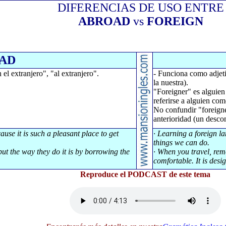
DIFERENCIAS DE USO ENTRE
ABROAD
vs
FOREIGN
AD
l extranjero", "al extranjero".
- Funciona como adjetiv
la nuestra).
"Foreigner" es alguien
referirse a alguien com
No confundir "foreigne
anterioridad (un desco
use it is such a pleasant place to get
· Learning a foreign la
things we can do.
 but the way they do it is by borrowing the
· When you travel, rem
comfortable. It is des
Reproduce el PODCAST de este tema