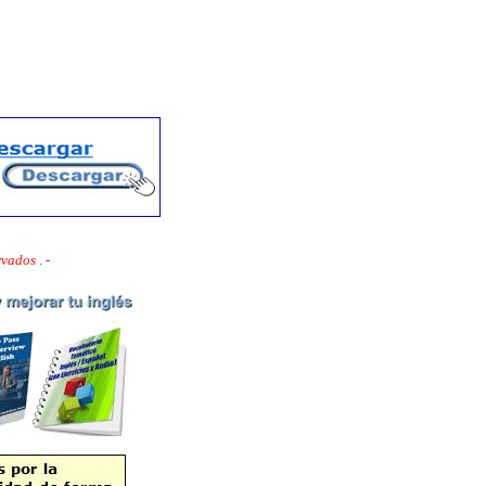
ervados
. -