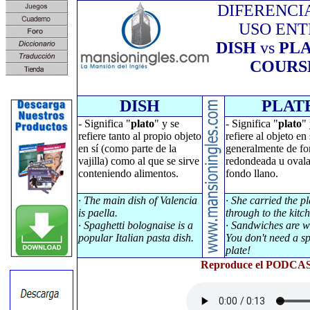
DIFERENCI
USO ENT
DISH
vs
PL
COURS
DISH
PLAT
- Significa "
plato
" y se
- Significa "
plato
" 
refiere tanto al propio objeto
refiere al objeto en 
en sí (como parte de la
generalmente de f
vajilla) como al que se sirve
redondeada u oval
conteniendo alimentos.
fondo llano.
· The main dish of Valencia
· She carried the pl
is paella.
through to the kitc
· Spaghetti bolognaise is a
· Sandwiches are w
popular Italian pasta dish.
You don't need a s
plate!
Reproduce el PODCAST