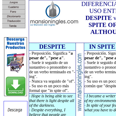
DIFERENCI
USO ENT
DESPITE
v
SPITE O
ALTHO
DESPITE
IN SPITE
- Preposición. Significa
"a
- Preposición. Sign
pesar de", "pese a"
.
pesar de", "pese 
- Suele ir seguido de un
- Suele ir seguido 
sustantivo o pronombre o
sustantivo o prono
de un verbo terminado en "-
de un verbo termin
ing".
ing".
- Nunca va seguido de "of".
- Su uso es un poc
- Su uso es un poco más
común que "despit
formal que "in spite of".
· Hope is being able to see
· I became a writer 
that there is light despite all
of my environments
of the darkness.
· In spite of your fe
· Despite everything, I
what you have to d
believe that people are