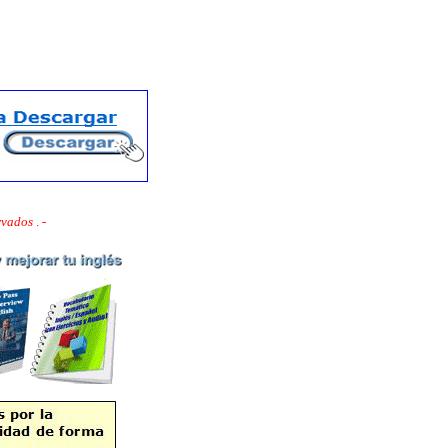
ervados
. -