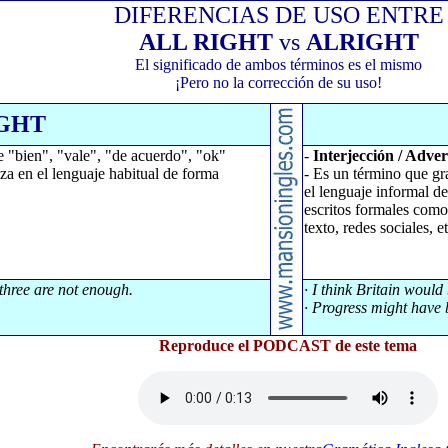
DIFERENCIAS DE USO ENTRE
ALL RIGHT
vs
ALRIGHT
El significado de ambos términos es el mismo
¡Pero no la corrección de su uso!
IGHT
e "bien", "vale", "de acuerdo", "ok"
-
Interjección / Adver
iza en el lenguaje habitual de forma
- Es un término que gr
el lenguaje informal d
escritos formales como
texto, redes sociales, et
 three are not enough.
· I think Britain would
· Progress might have b
Reproduce el PODCAST de este tema