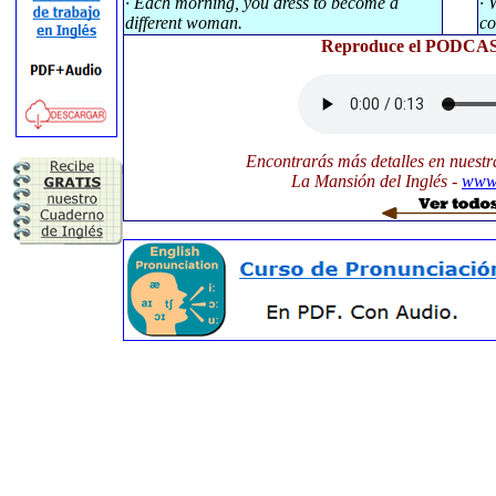
· Each morning, you dress to become a
· 
different woman.
co
Reproduce el PODCAST
Encontrarás más detalles en nuestr
La Mansión del Inglés -
www.