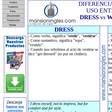
DIFERENCI
USO ENT
DRESS
vs
W
DRESS
- Como verbo, significa "
vestir
", "
vestirse
".
- 
- Como sustantivo, significa "ropa",
- 
"vestido".
a 
- Cuando nos referimos al acto de vestirse se
so
dice "get dressed" (to put on clothes).
- 
pa
fo
qu
ut
Sh
ha
S
so
· I dress myself, not to impress, but for
· 
comfort and for style.
a 