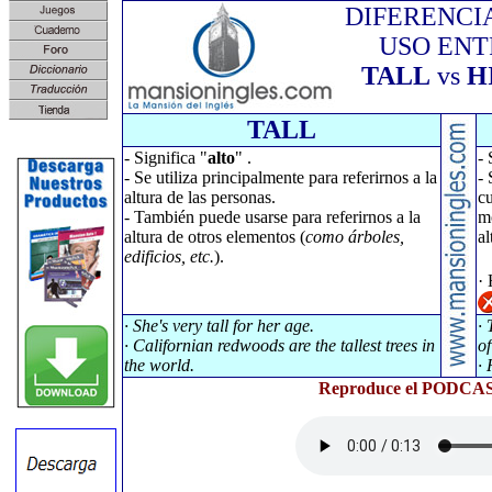
DIFERENCI
USO ENT
TALL
vs
H
TALL
- Significa "
alto
" .
- 
- Se utiliza principalmente para referirnos a la
- 
altura de las personas.
cu
- También puede usarse para referirnos a la
mo
altura de otros elementos (
como árboles,
al
edificios, etc.
).
· 
· She's very tall for her age.
· 
· Californian redwoods are the tallest trees in
of
the world.
· 
Reproduce el PODCAST