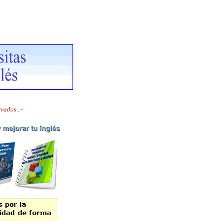
ervados
. -