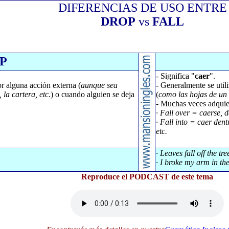
DIFERENCIAS DE USO ENTRE
DROP
vs
FALL
P
- Significa "
caer
".
r alguna acción externa (
aunque sea
- Generalmente se util
la cartera, etc.
) o cuando alguien se deja
(
como las hojas de un
- Muchas veces adquier
· Fall over = caerse, 
· Fall into = caer dent
etc.
· Leaves fall off the tr
· I broke my arm in the 
Reproduce el PODCAST de este tema