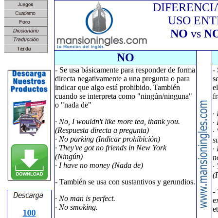
DIFERENCI
USO ENT
NO
vs
N
NO
- Se usa básicamente para responder de forma
-
directa negativamente a una pregunta o para
s
indicar que algo está prohibido. También
e
cuando se interpreta como "ningún/ninguna"
f
o "nada de"
·
· No, I wouldn't like more tea, thank you.
·
(Respuesta directa a pregunta)
·
· No parking (Indicar prohibición)
s
· They've got no friends in New York
·
(Ningún)
n
· I have no money (Nada de)
·
(
- También se usa con sustantivos y gerundios.
-
· No man is perfect.
e
· No smoking.
et