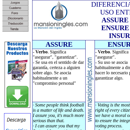
DIFERENCI
USO ENT
ASSURE
ENSURE
INSU
ASSURE
ENSU
-
Verbo
. Significa
-
Verbo
. Significa
"asegurar", "garantizar".
"asegurar".
- Se usa en el sentido de dar
- Su uso se asocia
garantía, certeza a alguien
habitualmente a di
sobre algo. Se asocia
hacer lo necesario 
habitualmente a un
garantizar algo.
"compromiso personal"
· Some people think football
· Voting is the mos
is a matter of life and death.
right of every citiz
I assure you, it's much more
we have a moral o
serious than that.
to ensure the integr
· I can assure you that my
voting process.