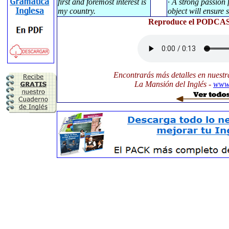
first and foremost interest is
· A strong passion 
my country.
object will ensure 
Reproduce el PODCAST
Encontrarás más detalles en nuestr
La Mansión del Inglés -
www.