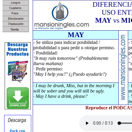
DIFERENCI
USO ENT
MAY
vs
MI
MAY
- Se utiliza para indicar posibilidad /
- 
probabilidad o para pedir u otorgar permiso.
p
· Posibilidad:
p
"It may rain tomorrow" (Probablemente
-
llueva mañana)
"
· Pedir permiso:
in
"May I help you?" (¿Puedo ayudarle?)
· I may be drunk, Miss, but in the morning I
·
will be sober and you will still be ugly.
m
· May I have a drink, please?
·
b
Reproduce el PODCAST