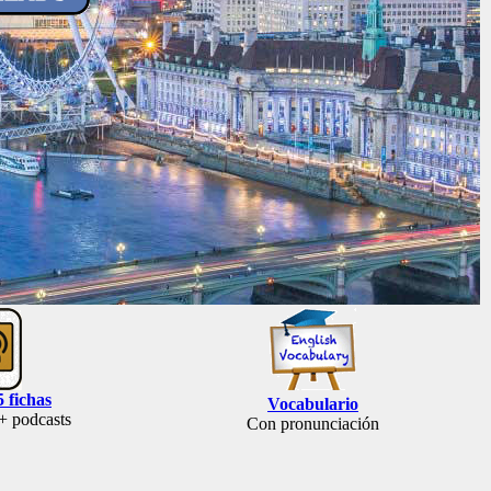
5 fichas
Vocabulario
 + podcasts
Con pronunciación