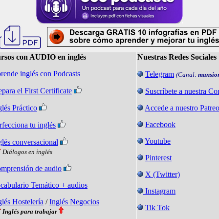
rsos con AUDIO en inglés
Nuestras Redes Sociales
rende inglés con Podcasts
Telegram
(Canal:
mansio
epara el First Certificate
Suscríbete a nuestra C
glés Práctico
Accede a nuestro Patre
Facebook
rfecciona tu inglés
Youtube
glés conversacional
Diálogos en inglés
Pinterest
mprensión de audio
X (Twitter)
cabulario Temático + audios
Instagram
glés Hostelería
/
Inglés Negocios
Tik Tok
Inglés para trabajar