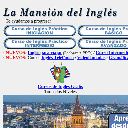
· Te ayudamos a progresar
· NUEVOS:
Inglés para viajar
/
Curso Intermedi
(Podcasts + PDFs)
· NUEVOS:
Cursos
Inglés Telefónico
/
Videollamadas
/
Gramátic
Cursos de Inglés Gratis
Todos los Niveles