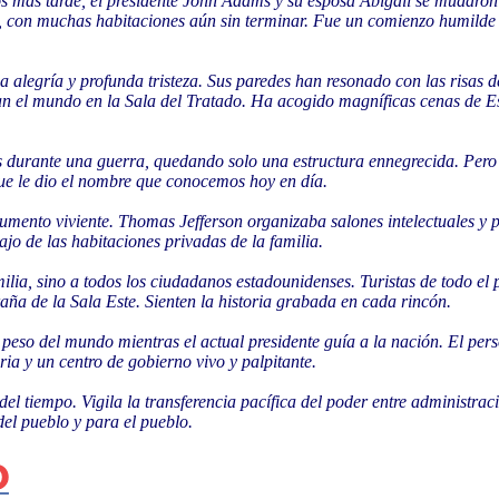
s más tarde, el presidente John Adams y su esposa Abigail se mudaron 
 con muchas habitaciones aún sin terminar. Fue un comienzo humilde p
sa alegría y profunda tristeza. Sus paredes han resonado con las risas d
 el mundo en la Sala del Tratado. Ha acogido magníficas cenas de Esta
s durante una guerra, quedando solo una estructura ennegrecida. Pero l
que le dio el nombre que conocemos hoy en día.
umento viviente. Thomas Jefferson organizaba salones intelectuales y
ajo de las habitaciones privadas de la familia.
lia, sino a todos los ciudadanos estadounidenses. Turistas de todo el pa
raña de la Sala Este. Sienten la historia grabada en cada rincón.
l peso del mundo mientras el actual presidente guía a la nación. El pe
ia y un centro de gobierno vivo y palpitante.
l tiempo. Vigila la transferencia pacífica del poder entre administrac
el pueblo y para el pueblo.