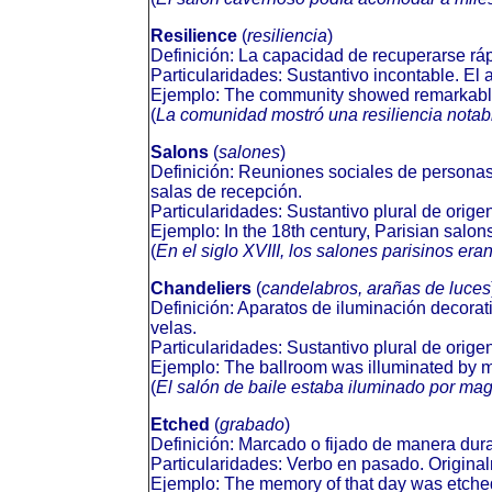
Resilience
(
resiliencia
)
Definición: La capacidad de recuperarse ráp
Particularidades: Sustantivo incontable. El ad
Ejemplo: The community showed remarkable re
(
La comunidad mostró una resiliencia notabl
Salons
(
salones
)
Definición: Reuniones sociales de personas i
salas de recepción.
Particularidades: Sustantivo plural de origen
Ejemplo: In the 18th century, Parisian salons
(
En el siglo XVIII, los salones parisinos era
Chandeliers
(
candelabros, arañas de luces
Definición: Aparatos de iluminación decorat
velas.
Particularidades: Sustantivo plural de origen
Ejemplo: The ballroom was illuminated by ma
(
El salón de baile estaba iluminado por magn
Etched
(
grabado
)
Definición: Marcado o fijado de manera dur
Particularidades: Verbo en pasado. Original
Ejemplo: The memory of that day was etched