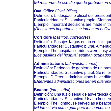
(
El recuerdo de ese día quedó grabado en 
Oval Office
(
Oval Office
)
Definición: El despacho oficial del preside
Particularidades: Sustantivo propio. Siempr
Ejemplo: Important decisions are made in th
(
Decisiones importantes se toman en el Oval
Corridors
(
pasillos, corredores
)
Definición: Pasajes largos en un edificio q
Particularidades: Sustantivo plural. A menu
Ejemplo: The hospital corridors were busy w
(
Los pasillos del hospital estaban ocupados
Administrations
(
administraciones
)
Definición: Períodos de gobierno de un presi
Particularidades: Sustantivo plural. Se refi
Ejemplo: Different administrations have diff
(
Diferentes administraciones tienen diferente
Beacon
(
faro, señal
)
Definición: Una luz o señal de advertencia o
Particularidades: Sustantivo. Usado frecue
Ejemplo: The lighthouse served as a beacon 
(
El faro sirvió como guía para los barcos en 