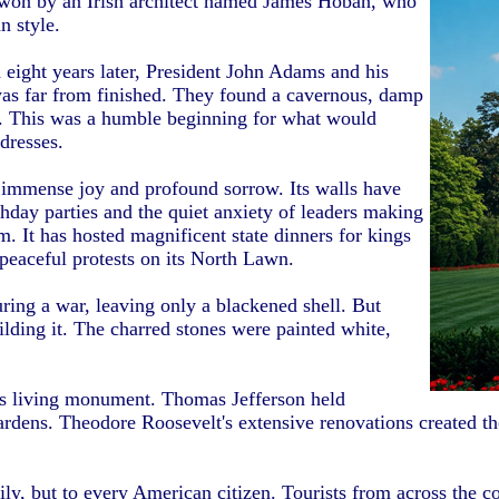
, won by an Irish architect named James Hoban, who
n style.
d eight years later, President John Adams and his
was far from finished. They found a cavernous, damp
e. This was a humble beginning for what would
dresses.
d immense joy and profound sorrow. Its walls have
thday parties and the quiet anxiety of leaders making
m. It has hosted magnificent state dinners for kings
peaceful protests on its North Lawn.
uring a war, leaving only a blackened shell. But
lding it. The charred stones were painted white,
his living monument. Thomas Jefferson held
gardens. Theodore Roosevelt's extensive renovations created t
ily, but to every American citizen. Tourists from across the 