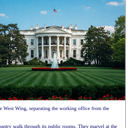
he West Wing, separating the working office from the
country walk through its public rooms. They marvel at the