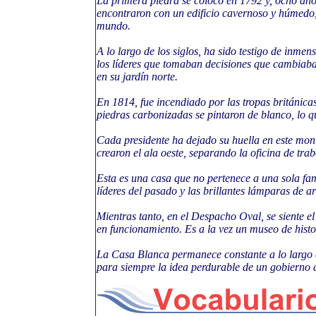
La primera piedra se colocó en 1792 y, ocho año
encontraron con un edificio cavernoso y húmedo,
mundo.
A lo largo de los siglos, ha sido testigo de inmen
los líderes que tomaban decisiones que cambiaban
en su jardín norte.
En 1814, fue incendiado por las tropas británica
piedras carbonizadas se pintaron de blanco, lo 
Cada presidente ha dejado su huella en este mon
crearon el ala oeste, separando la oficina de trab
Esta es una casa que no pertenece a una sola fami
líderes del pasado y las brillantes lámparas de a
Mientras tanto, en el Despacho Oval, se siente e
en funcionamiento. Es a la vez un museo de histor
La Casa Blanca permanece constante a lo largo de
para siempre la idea perdurable de un gobierno d