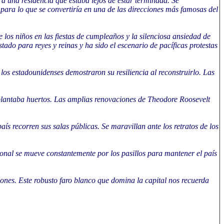
a una residencia que estaba lejos de estar terminada. Se
ara lo que se convertiría en una de las direcciones más famosas del
e los niños en las fiestas de cumpleaños y la silenciosa ansiedad de
do para reyes y reinas y ha sido el escenario de pacíficas protestas
os estadounidenses demostraron su resiliencia al reconstruirlo. Las
 plantaba huertos. Las amplias renovaciones de Theodore Roosevelt
ís recorren sus salas públicas. Se maravillan ante los retratos de los
rsonal se mueve constantemente por los pasillos para mantener el país
iones. Este robusto faro blanco que domina la capital nos recuerda