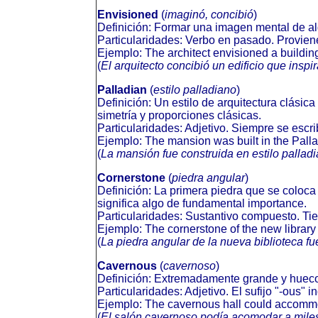
Envisioned
(
imaginó, concibió
)
Definición: Formar una imagen mental de alg
Particularidades: Verbo en pasado. Proviene 
Ejemplo: The architect envisioned a building
(
El arquitecto concibió un edificio que inspi
Palladian
(
estilo palladiano
)
Definición: Un estilo de arquitectura clásic
simetría y proporciones clásicas.
Particularidades: Adjetivo. Siempre se escr
Ejemplo: The mansion was built in the Palla
(
La mansión fue construida en estilo palladi
Cornerstone
(
piedra angular
)
Definición: La primera piedra que se coloca 
significa algo de fundamental importance.
Particularidades: Sustantivo compuesto. Tiene
Ejemplo: The cornerstone of the new library
(
La piedra angular de la nueva biblioteca fu
Cavernous
(
cavernoso
)
Definición: Extremadamente grande y hueco,
Particularidades: Adjetivo. El sufijo "-ous" i
Ejemplo: The cavernous hall could accomm
(
El salón cavernoso podía acomodar a mile