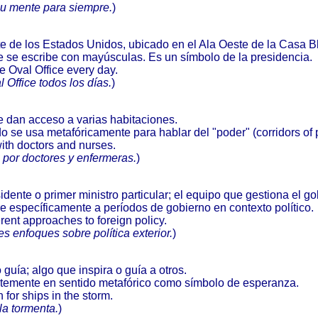
su mente para siempre.
)
nte de los Estados Unidos, ubicado en el Ala Oeste de la Casa B
e se escribe con mayúsculas. Es un símbolo de la presidencia.
e Oval Office every day.
 Office todos los días.
)
ue dan acceso a varias habitaciones.
do se usa metafóricamente para hablar del "poder" (corridors of 
ith doctors and nurses.
 por doctores y enfermeras.
)
dente o primer ministro particular; el equipo que gestiona el go
ere específicamente a períodos de gobierno en contexto político.
erent approaches to foreign policy.
s enfoques sobre política exterior.
)
 guía; algo que inspira o guía a otros.
ntemente en sentido metafórico como símbolo de esperanza.
for ships in the storm.
la tormenta.
)