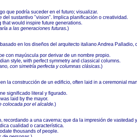
o que podría suceder en el futuro; visualizar.
del sustantivo "vision". Implica planificación o creatividad.
 that would inspire future generations.
raría a las generaciones futuras.
)
a basado en los diseños del arquitecto italiano Andrea Palladio, 
ibe con mayúscula por derivar de un nombre propio.
dian style, with perfect symmetry and classical columns.
ano, con simetría perfecta y columnas clásicas.
)
en la construcción de un edificio, often laid in a ceremonial ma
 significado literal y figurado.
 was laid by the mayor.
e colocada por el alcalde.
)
 recordando a una caverna; que da la impresión de vastedad y
ndica cualidad o característica.
odate thousands of people.
s de personas.
)