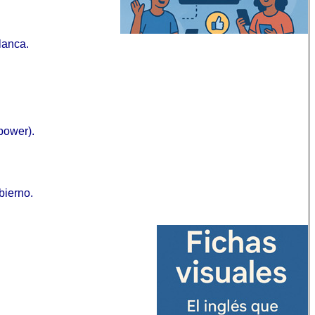
lanca.
power).
bierno.