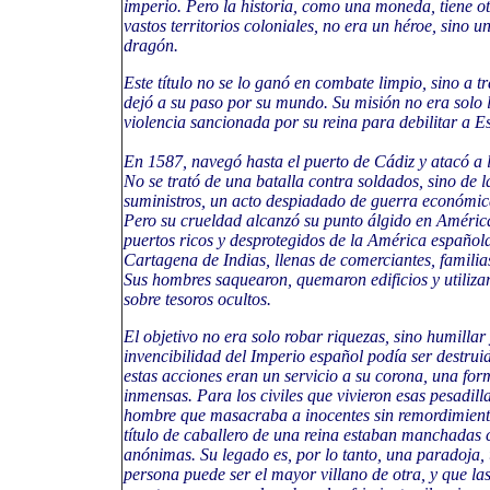
imperio. Pero la historia, como una moneda, tiene o
vastos territorios coloniales, no era un héroe, sino
dragón.
Este título no se lo ganó en combate limpio, sino a t
dejó a su paso por su mundo. Su misión no era solo
violencia sancionada por su reina para debilitar a E
En 1587, navegó hasta el puerto de Cádiz y atacó a 
No se trató de una batalla contra soldados, sino de l
suministros, un acto despiadado de guerra económic
Pero su crueldad alcanzó su punto álgido en América.
puertos ricos y desprotegidos de la América españo
Cartagena de Indias, llenas de comerciantes, familias
Sus hombres saquearon, quemaron edificios y utiliza
sobre tesoros ocultos.
El objetivo no era solo robar riquezas, sino humillar
invencibilidad del Imperio español podía ser destrui
estas acciones eran un servicio a su corona, una for
inmensas. Para los civiles que vivieron esas pesadill
hombre que masacraba a inocentes sin remordimient
título de caballero de una reina estaban manchadas 
anónimas. Su legado es, por lo tanto, una paradoja, 
persona puede ser el mayor villano de otra, y que las