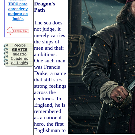
Dragon's
Path
The sea does
not judge, it
merely carries
the ships of
men and their
ambitions.
One such man
was Francis
Drake, a name
that still stirs
strong feelings
across the
centuries. In
England, he is
remembered
as a national
hero, the first
Englishman to