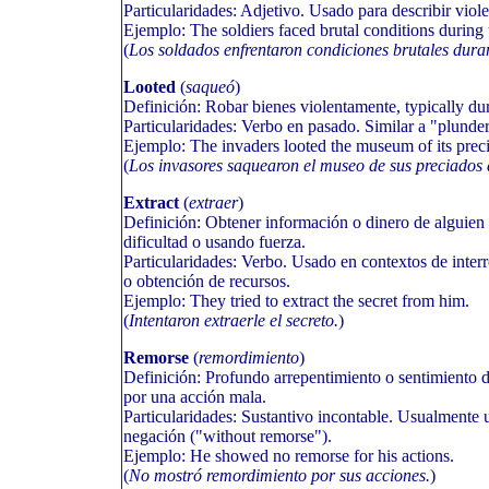
Particularidades: Adjetivo. Usado para describir vio
Ejemplo: The soldiers faced brutal conditions during 
(
Los soldados enfrentaron condiciones brutales duran
Looted
(
saqueó
)
Definición: Robar bienes violentamente, typically dur
Particularidades: Verbo en pasado. Similar a "plunde
Ejemplo: The invaders looted the museum of its precio
(
Los invasores saquearon el museo de sus preciados a
Extract
(
extraer
)
Definición: Obtener información o dinero de alguien
dificultad o usando fuerza.
Particularidades: Verbo. Usado en contextos de inter
o obtención de recursos.
Ejemplo: They tried to extract the secret from him.
(
Intentaron extraerle el secreto.
)
Remorse
(
remordimiento
)
Definición: Profundo arrepentimiento o sentimiento 
por una acción mala.
Particularidades: Sustantivo incontable. Usualmente
negación ("without remorse").
Ejemplo: He showed no remorse for his actions.
(
No mostró remordimiento por sus acciones.
)