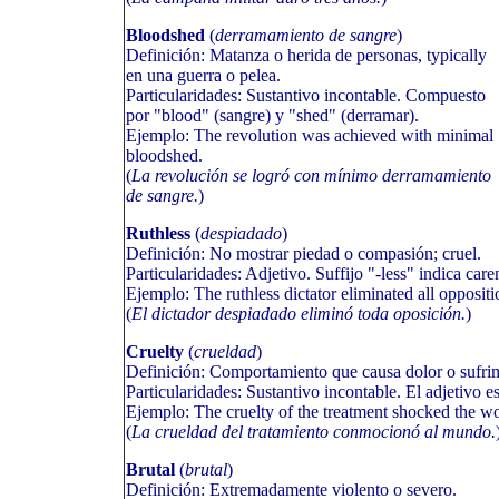
Bloodshed
(
derramamiento de sangre
)
Definición: Matanza o herida de personas, typically
en una guerra o pelea.
Particularidades: Sustantivo incontable. Compuesto
por "blood" (sangre) y "shed" (derramar).
Ejemplo: The revolution was achieved with minimal
bloodshed.
(
La revolución se logró con mínimo derramamiento
de sangre.
)
Ruthless
(
despiadado
)
Definición: No mostrar piedad o compasión; cruel.
Particularidades: Adjetivo. Suffijo "-less" indica care
Ejemplo: The ruthless dictator eliminated all oppositi
(
El dictador despiadado eliminó toda oposición.
)
Cruelty
(
crueldad
)
Definición: Comportamiento que causa dolor o sufrim
Particularidades: Sustantivo incontable. El adjetivo es
Ejemplo: The cruelty of the treatment shocked the wo
(
La crueldad del tratamiento conmocionó al mundo.
Brutal
(
brutal
)
Definición: Extremadamente violento o severo.