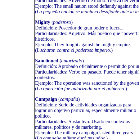
Particularidades: Adverbio de modo. Deriva del verbo
Ejemplo: The small nation stood defiantly against the
(
La pequeña nación se mantuvo desafiante ante la in
Mighty
(
poderoso
)
Definición: Poseedor de gran poder o fuerza.
Particularidades: Adjetivo. Más poético que "powerf
históricos.
Ejemplo: They fought against the mighty empire.
(
Lucharon contra el poderoso imperio.
)
Sanctioned
(
autorizado
)
Definición: Aprobado oficialmente o permitido por u
Particularidades: Verbo en pasado. Puede tener sign
contextos.
Ejemplo: The operation was sanctioned by the gover
(
La operación fue autorizada por el gobierno.
)
Campaign
(
campaña
)
Definición: Serie de actividades organizadas para
lograr un objetivo particular, especialmente militar o
político.
Particularidades: Sustantivo. Usado en contextos
militares, políticos y de marketing.
Ejemplo: The military campaign lasted three years.
(
La campaña militar duró tres años.
)